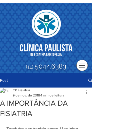
5044.6383
(11)
Post
CP Fisiatria
9 de nov. de 2018
1 min de leitura
A IMPORTÂNCIA DA
FISIATRIA
 Também conhecida como Medicina 