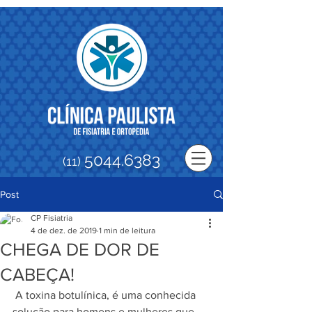
5044.6383
(11)
Post
CP Fisiatria
4 de dez. de 2019
1 min de leitura
CHEGA DE DOR DE
CABEÇA!
 A toxina botulínica, é uma conhecida 
solução para homens e mulheres que 